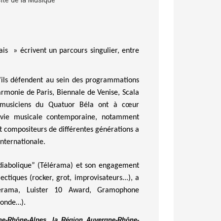
ais »
écrivent un parcours singulier, entre
’ils défendent au sein des programmations
harmonie de Paris, Biennale de Venise, Scala
 musiciens du Quatuor Béla ont à cœur
a vie musicale contemporaine, notamment
et compositeurs de différentes générations
a
Internationale.
diabolique” (Télérama) et son engagement
ctiques (rocker, grot, improvisateurs...),
a
érama,
Luister
10
Award
, Gramophone
 Monde…).
ne-Rhône-Alpes, la Région Auvergne-Rhône-