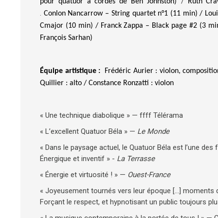
/
pour
quatuor
à
cordes
de Ben Johnston)
Ruth Cra
.
Conlon
Nancarrow
– String quartet n°1 (11 min) /
Lou
Cmajor
(10 min) /
Franck Zappa – Black page #2 (3 mi
François
Sarhan
)
Équipe artistique :
Frédéric Au
rier
: violon, compositi
Q
uillier
: alto /
Constance R
onzatti
: violon
« Une technique diabolique » — ffff Télérama
« L’excellent Quatuor Béla » —
Le Monde
« Dans le paysage actuel, le Quatuor Béla est l’une des
Énergique et inventif » -
La Terrasse
« Énergie et virtuosité ! » —
Ouest-France
« Joyeusement tournés vers leur époque […] moments de 
Forçant le respect, et hypnotisant un public toujours 
« La musique contemporaine à la portée de tous ! » — C