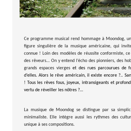
Ce programme musical
rend hommage
à
Moondog
, u
figure
singulière de la musique américaine
, qui
invi
connue
!
Loin des modèles
de réussite conformiste
, c
des rêveurs... On y entend l’écho des pionniers, des
ho
grands espaces
vierges
et des rues parcourues de f
d’elles.
Alors le rêve américain, il existe encore ?.. S
!
Tous les rêves fous, joyeux, intransigeants et profond
vertu de réveiller les nôtres
?…
La musique de
Moondog
se distingue par sa simplici
minimaliste. Elle intègre aussi les rythmes des cult
unique à ses compositions.