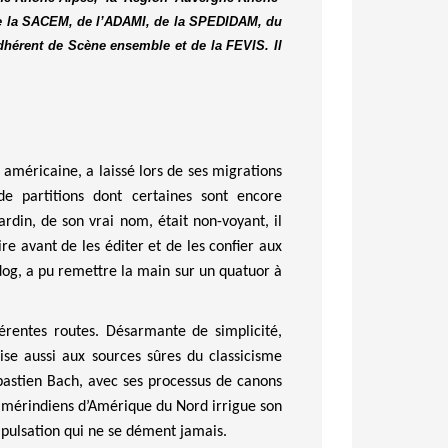
n de la SACEM, de l’ADAMI, de la SPEDIDAM, du
dhérent de Scène ensemble et de la FEVIS. Il
 américaine, a laissé lors de ses migrations
e partitions dont certaines sont encore
ardin, de son vrai nom, était non-voyant, il
re avant de les éditer et de les confier aux
dog
, a pu remettre la main sur un quatuor à
érentes routes
.
Désarmant
e de simplicité,
ise aussi aux sources sûres du classicisme
bastien Bach, avec ses processus de canons
mérindiens
d’Amérique du Nord irrigue son
a pulsation qui ne se dément jamais.