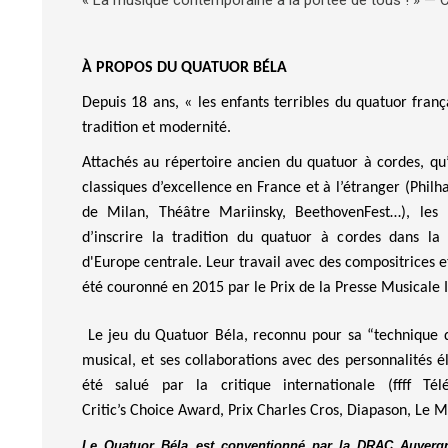
À PROPOS DU QUATUOR BÉLA
Depuis 18 ans, « les enfants terribles du quatuor
franç
tradition et modernité.
Attachés au répertoire ancien du quatuor à cordes, qu
classiques d’excellence en France et à l’étranger (Phil
de Milan, Théâtre
Mariinsky
,
BeethovenFest
…), les
d’inscrire la tradition du quatuor à cordes dans l
d'Europe centrale.
Leur travail avec des compositrices 
été couronné en 2015 par le Prix de la Presse Musicale 
Le jeu du Quatuor Béla, reconnu pour sa “technique 
musical, et ses collaborations avec des personnalités éle
été salué par la critique internationale (
ffff
Tél
Critic’s
Choice
Award
, Prix Charles Cros, Diapason, Le
Le Quatuor Béla est conventionné par la DRAC Auverg