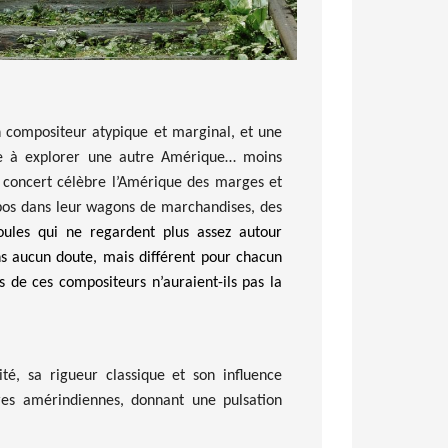
n
compositeur atypique et marginal
, et une
te à explorer une autre Amérique
…
moins
e concert célèbre l’Amérique des marges et
bos
dans leur wagons de marchandises,
des
oules qui ne regardent plus assez autour
ans aucun doute,
mais
différent pour
chacun
s de ces compositeurs n’auraient-ils pas la
té, sa rigueur classique et son influence
ures amérindiennes, donnant une pulsation