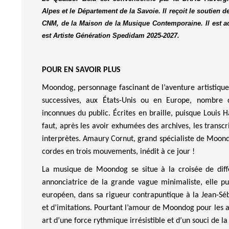
Alpes et le Département de la Savoie. Il reçoit le soutie
CNM, de la Maison de la Musique Contemporaine. Il est a
est Artiste Génération Spedidam 2025-2027.
POUR EN SAVOIR PLUS
Moondog
, personnage fascinant de l’aventure artistique
successives, aux États-Unis ou en Europe, nombre d
inconnues du public.
Écrites en braille, puisque Louis H
faut, après les avoir exhumées des archives, les transcri
interprètes. Amaury
Cornut
, grand spécialiste de
Moon
cordes en trois mouvements, inédit à ce jour
!
La musique de
Moondog
se situe à la croisée de diff
annonciatrice de la grande vague minimaliste, elle pu
européen, dans sa rigueur contrapuntique à la Jean-Sé
et d’imitations. Pourtant l’amour de
Moondog
pour les
a
art d’une force rythmique irrésistible et d’un souci de l