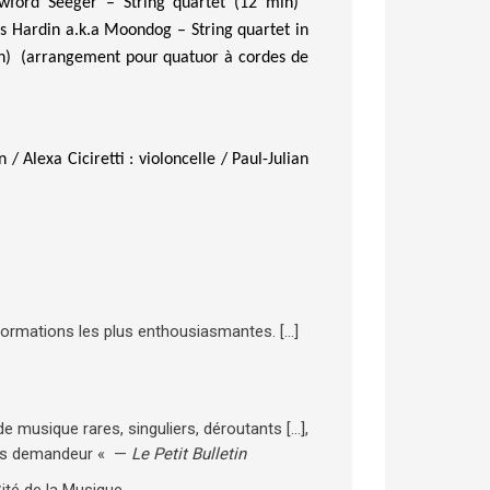
wford Seeger – String quartet (12 min)
is Hardin
a.k.a
Moondog
– String quartet in
n)
(arrangement pour quatuor à cordes de
on /
Alexa C
iciretti
: violoncelle /
Paul-J
ulian
 formations les plus enthousiasmantes. […]
musique rares, singuliers, déroutants […],
plus demandeur « —
Le Petit Bulletin
ité de la Musique